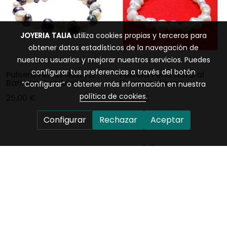
JOYERIA TALIA
utiliza cookies propias y terceros para
obtener datos estadísticos de la navegación de
nuestros usuarios y mejorar nuestros servicios. Puedes
configurar tus preferencias a través del botón
Pulsera Perlas Natural
Pulsera Perla Natural
Barroca Combinada
Barroca Blanca.
“Configurar” o obtener más información en nuestra
política de cookies
.
25,00 €
25,00 €
Configurar
Rechazar
Aceptar