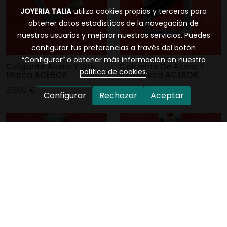
JOYERIA TALIA
utiliza cookies propias y terceros para
obtener datos estadísticos de la navegación de
nuestros usuarios y mejorar nuestros servicios. Puedes
configurar tus preferencias a través del botón
“Configurar” o obtener más información en nuestra
Colgante Acero Y Oro
Colgante De Acero Y
política de cookies
.
Marca ACEROR
Oro Marca ACEROR
23,60 €
39,00 €
Configurar
Rechazar
Aceptar
Colgante Acero Cruz
Colgante Acero Bicolor