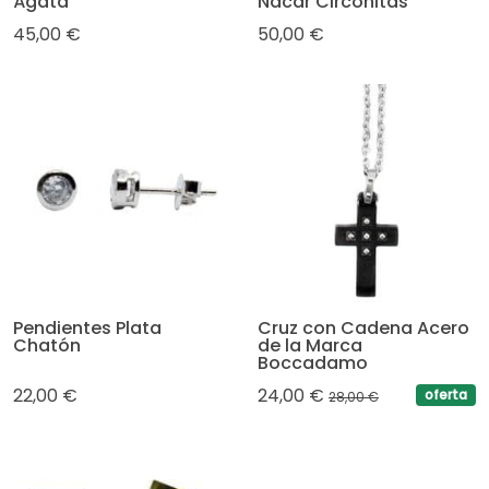
Ágata
Nácar Circonitas
45,00 €
50,00 €
Pendientes Plata
Cruz con Cadena Acero
Chatón
de la Marca
Boccadamo
22,00 €
24,00 €
oferta
28,00 €