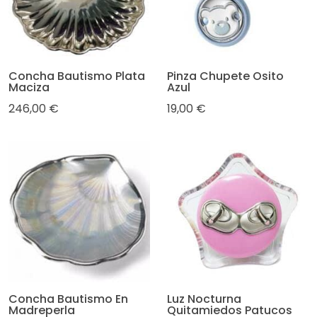
Concha Bautismo Plata
Pinza Chupete Osito
Maciza
Azul
246,00 €
19,00 €
Concha Bautismo En
Luz Nocturna
Madreperla
Quitamiedos Patucos