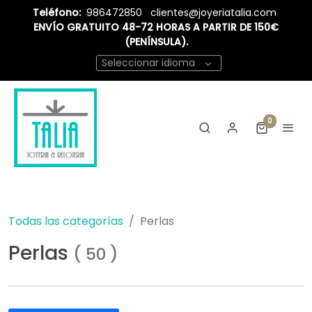
Teléfono:
986472850
clientes@joyeriatalia.com
ENVÍO GRATUITO 48-72 HORAS A PARTIR DE 150€
(PENÍNSULA).
Seleccionar idioma
0
Todas las categorías
Perlas
Perlas
(
50
)