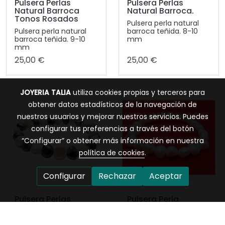
Pulsera Perlas
Pulsera Perlas
Natural Barroca
Natural Barroca.
Tonos Rosados
Pulsera perla natural
Pulsera perla natural
barroca teñida. 8-10
barroca teñida. 9-10
mm
mm
25,00 €
25,00 €
JOYERIA TALIA
utiliza cookies propias y terceros para
obtener datos estadísticos de la navegación de
nuestros usuarios y mejorar nuestros servicios. Puedes
configurar tus preferencias a través del botón
“Configurar” o obtener más información en nuestra
política de cookies
.
Configurar
Rechazar
Aceptar
Pulsera Perlas
Pulsera Perla
Natural Barroca
Natural Barroca
Combinada
Blanca.