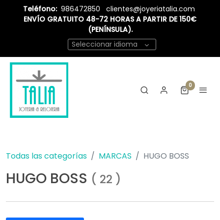
Teléfono:
986472850
clientes@joyeriatalia.com
ENVÍO GRATUITO 48-72 HORAS A PARTIR DE 150€
(PENÍNSULA).
Seleccionar idioma
0
Todas las categorías
MARCAS
HUGO BOSS
HUGO BOSS
(
22
)