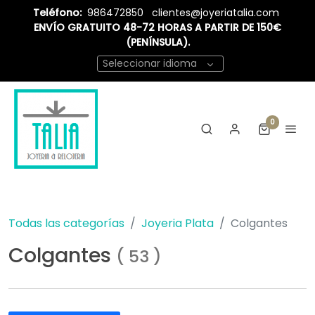
Teléfono:
986472850
clientes@joyeriatalia.com
ENVÍO GRATUITO 48-72 HORAS A PARTIR DE 150€
(PENÍNSULA).
Seleccionar idioma
0
Todas las categorías
Joyeria Plata
Colgantes
Colgantes
(
53
)