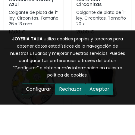
Azul
Circonitas
Colgante de plata de 1ª
Colgante de plata de 1ª
ley. Circonitas. Tamaño
ley. Circonitas. Tamaño
26 x 13 mm. ...
20 x ...
17,00 €
20,00 €
JOYERIA TALIA
utiliza cookies propias y terceros para
obtener datos estadísticos de la navegación de
nuestros usuarios y mejorar nuestros servicios. Puedes
configurar tus preferencias a través del botón
“Configurar” o obtener más información en nuestra
política de cookies
.
Configurar
Rechazar
Aceptar
Colgante Plata con
Colgante Plata con
Flores Esmaltadas
Esmalte Negro
Colgante de plata de 1ª
Colgante de plata de 1ª
ley. Tamaño 46 x 35
ley. Tamaño 32 x 23