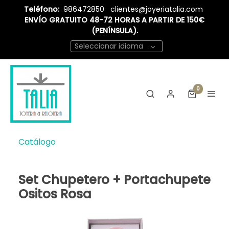
Teléfono:
986472850
clientes@joyeriatalia.com
ENVÍO GRATUITO 48-72 HORAS A PARTIR DE 150€
(PENÍNSULA).
Seleccionar idioma
0
Catálogo
Set Chupetero + Portachupete
Ositos Rosa