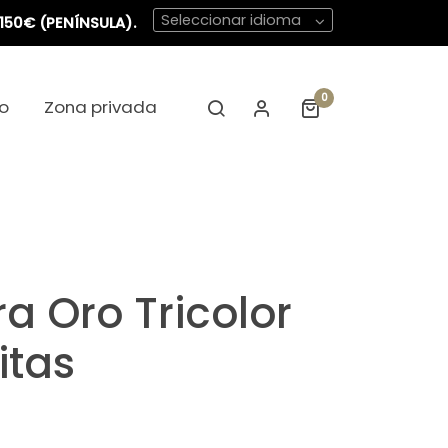
Seleccionar idioma
150€ (PENÍNSULA).
0
o
Zona privada
ra Oro Tricolor
itas