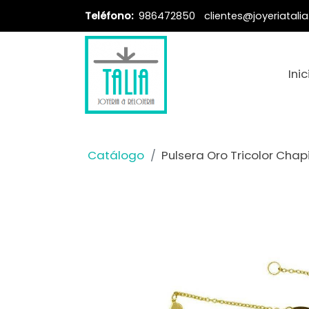
Teléfono:
986472850
clientes@joyeriatali
Inic
Catálogo
Pulsera Oro Tricolor Chap