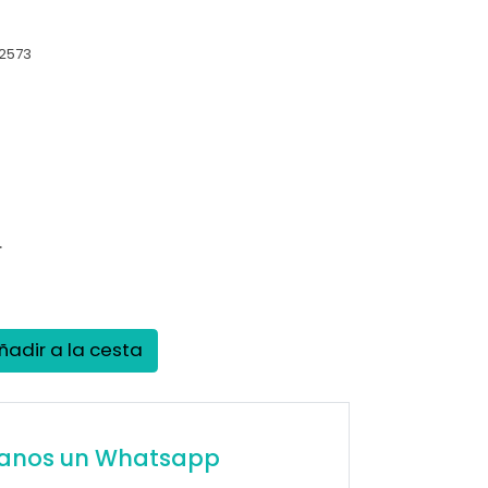
)
2573
.
ñadir a la cesta
íanos un Whatsapp