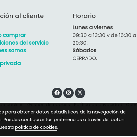
ción al cliente
Horario
Lunes a viernes
 comprar
09:30 a 13:30 y de 16:30 a
ciones del servicio
20:30.
nes somos
Sábados
CERRADO.
privada
 de cookies
Gestión de cookies
Política de privacidad
Cond
eros para obtener datos estadísticos de la navegación de
s. Puedes configurar tus preferencias a través del botón
nuestra
política de cookies
.