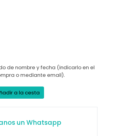
)
do de nombre y fecha (indicarlo en el
ompra o mediante email).
ñadir a la cesta
íanos un Whatsapp