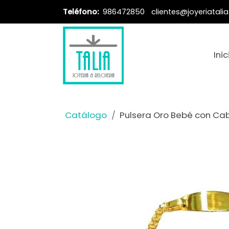
Teléfono:
986472850
clientes@joyeriatali
Inic
Catálogo
Pulsera Oro Bebé con Cab