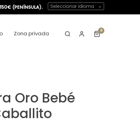
Seleccionar idioma
150€ (PENÍNSULA).
0
o
Zona privada
ra Oro Bebé
aballito