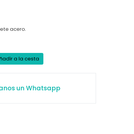
)
lete acero.
ñadir a la cesta
íanos un Whatsapp