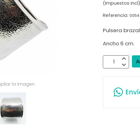
(Impuestos incl
Referencia:
0054
Pulsera braza
Ancho 6 cm.
A
pliar la imagen
Env