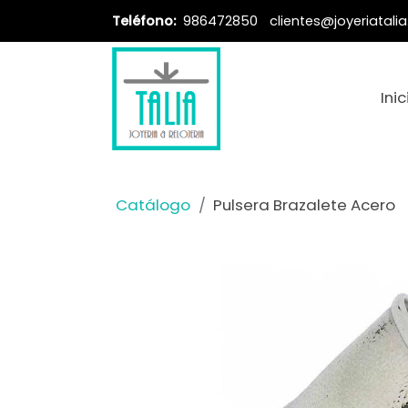
Teléfono:
986472850
clientes@joyeriatali
Inic
Catálogo
Pulsera Brazalete Acero