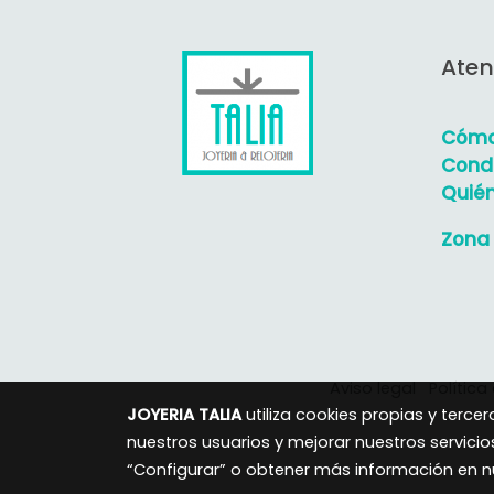
Aten
Cómo
Condi
Quié
Zona 
Aviso legal
Política
JOYERIA TALIA
utiliza cookies propias y terc
nuestros usuarios y mejorar nuestros servicio
“Configurar” o obtener más información en 