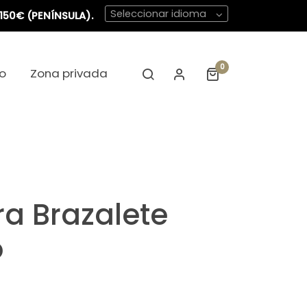
Seleccionar idioma
150€ (PENÍNSULA).
0
o
Zona privada
ra Brazalete
o