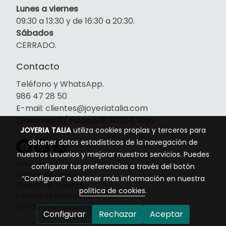
Lunes a viernes
09:30 a 13:30 y de 16:30 a 20:30.
Sábados
CERRADO.
Contacto
Teléfono y WhatsApp.
986 47 28 50
E-mail: clientes@joyeriatalia.com
Dirección: C/ Pizarro 51 36204, Vigo
JOYERIA TALIA
utiliza cookies propias y terceros para
obtener datos estadísticos de la navegación de
nuestros usuarios y mejorar nuestros servicios. Puedes
Aviso legal
configurar tus preferencias a través del botón
Política de cookies
“Configurar” o obtener más información en nuestra
Gestión de cookies
política de cookies
.
Política de privacidad
Condiciones de compra
Configurar
Rechazar
Aceptar