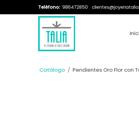
Teléfono:
986472850
clientes@joyeriatali
Inic
Catálogo
Pendientes Oro Flor con 