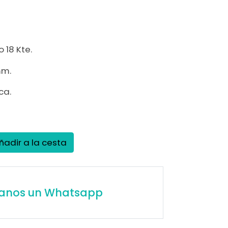
)
 18 Kte.
mm.
ca.
ñadir a la cesta
íanos un Whatsapp