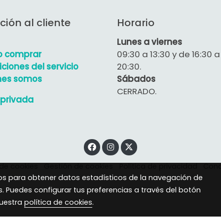
ción al cliente
Horario
Lunes a viernes
 comprar
09:30 a 13:30 y de 16:30 a
ciones del servicio
20:30.
nes somos
Sábados
CERRADO.
privada
 de cookies
Gestión de cookies
Política de privacidad
Cond
eros para obtener datos estadísticos de la navegación de
s. Puedes configurar tus preferencias a través del botón
nuestra
política de cookies
.