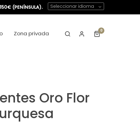
Seleccionar idioma
150€ (PENÍNSULA).
0
o
Zona privada
entes Oro Flor
Turquesa