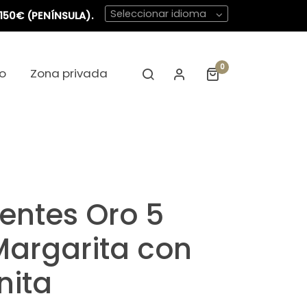
Seleccionar idioma
150€ (PENÍNSULA).
0
o
Zona privada
entes Oro 5
argarita con
nita