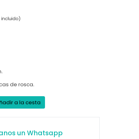
 incluido)
.
rcas de rosca.
ñadir a la cesta
íanos un Whatsapp