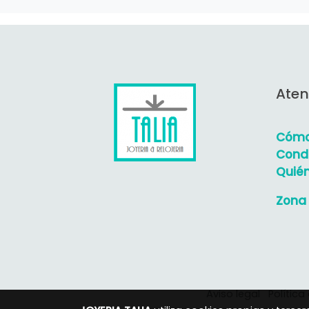
Aten
Cómo
Condi
Quié
Zona 
Aviso legal
Política