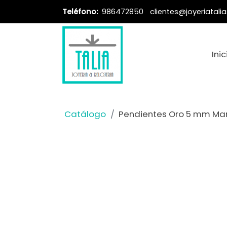
Teléfono:
986472850
clientes@joyeriatali
Inic
Catálogo
Pendientes Oro 5 mm Mar