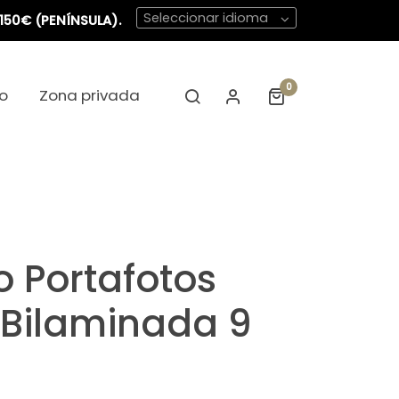
Seleccionar idioma
150€ (PENÍNSULA).
0
o
Zona privada
 Portafotos
 Bilaminada 9