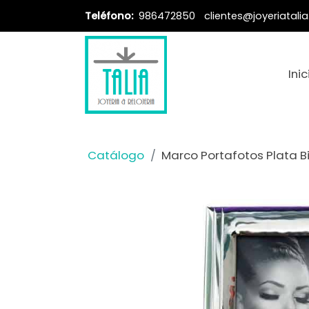
Teléfono:
986472850
clientes@joyeriatali
Inic
Catálogo
Marco Portafotos Plata B