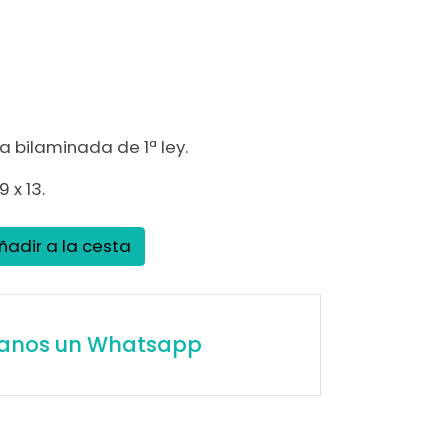
)
a bilaminada de 1ª ley.
 x 13.
ñadir a la cesta
íanos un Whatsapp