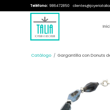
Teléfono:
986472850
clientes@joyeriatali
Inic
Catálogo
Gargantilla con Donuts d