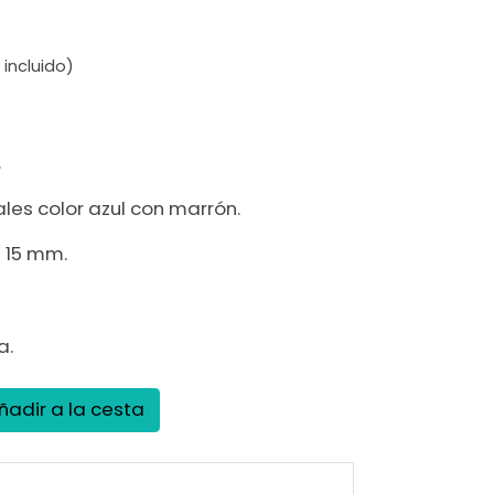
 incluido)
.
les color azul con marrón.
 15 mm.
a.
ñadir a la cesta