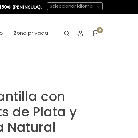
Seleccionar idioma
150€ (PENÍNSULA).
0
o
Zona privada
ntilla con
s de Plata y
 Natural