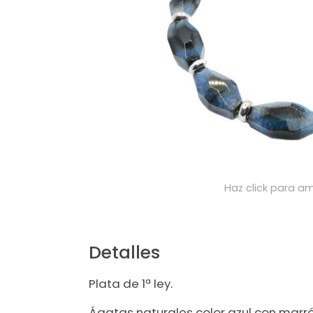
Haz click para am
Detalles
Plata de 1ª ley.
Ágatas naturales color azul con marró