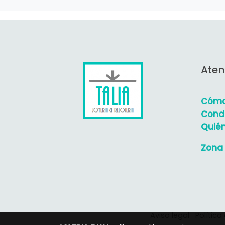
Aten
Cómo
Condi
Quié
Zona 
Aviso legal
Política