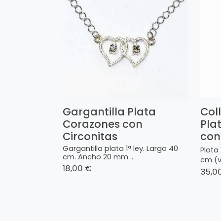
Gargantilla Plata
Col
Corazones con
Plat
Circonitas
con
Gargantilla plata 1ª ley. Largo 40
Plata 
cm. Ancho 20 mm ...
cm (va
18,00 €
35,0