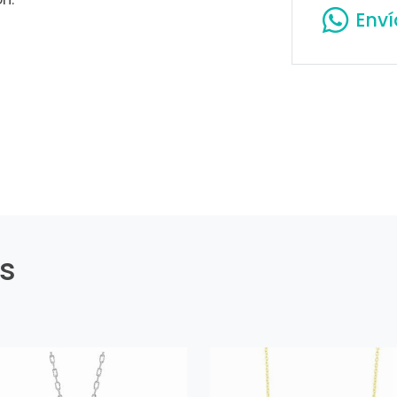
Env
es