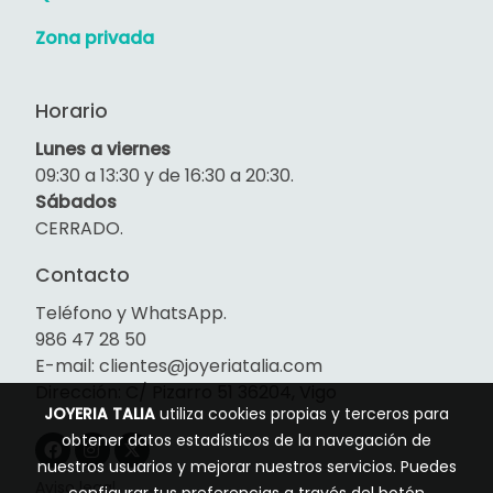
Zona privada
Horario
Lunes a viernes
09:30 a 13:30 y de 16:30 a 20:30.
Sábados
CERRADO.
Contacto
Teléfono y WhatsApp.
986 47 28 50
E-mail: clientes@joyeriatalia.com
Dirección: C/ Pizarro 51 36204, Vigo
JOYERIA TALIA
utiliza cookies propias y terceros para
obtener datos estadísticos de la navegación de
nuestros usuarios y mejorar nuestros servicios. Puedes
Aviso legal