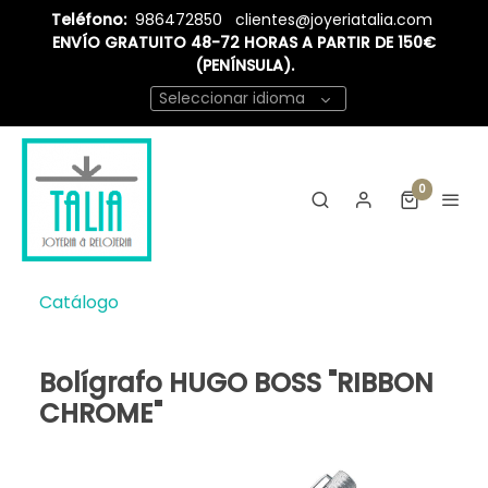
Teléfono:
986472850
clientes@joyeriatalia.com
ENVÍO GRATUITO 48-72 HORAS A PARTIR DE 150€
(PENÍNSULA).
Seleccionar idioma
0
Catálogo
Bolígrafo HUGO BOSS "RIBBON
CHROME"