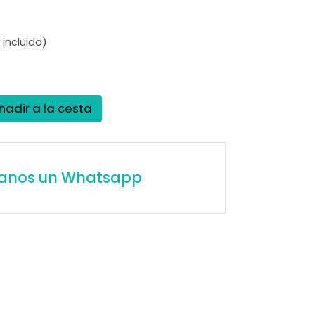
 incluido)
ñadir a la cesta
íanos un Whatsapp