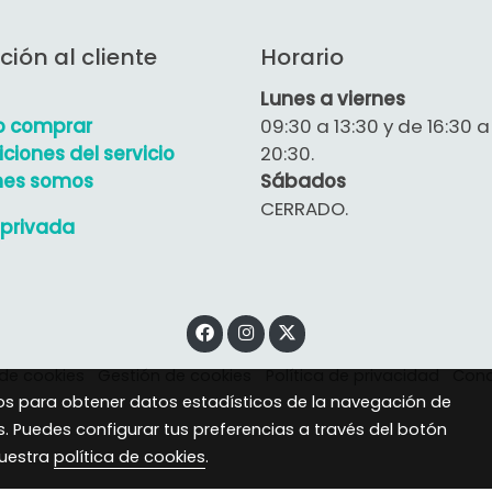
ción al cliente
Horario
Lunes a viernes
 comprar
09:30 a 13:30 y de 16:30 a
ciones del servicio
20:30.
nes somos
Sábados
CERRADO.
privada
 de cookies
Gestión de cookies
Política de privacidad
Cond
eros para obtener datos estadísticos de la navegación de
s. Puedes configurar tus preferencias a través del botón
nuestra
política de cookies
.