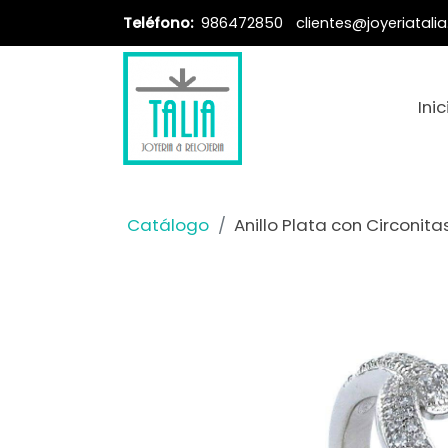
Teléfono:
986472850
clientes@joyeriatali
Inic
Catálogo
Anillo Plata con Circonit