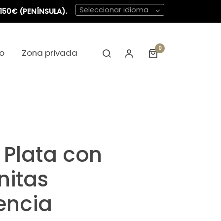
Seleccionar idioma
150€ (PENÍNSULA).
0
o
Zona privada
o Plata con
nitas
encia