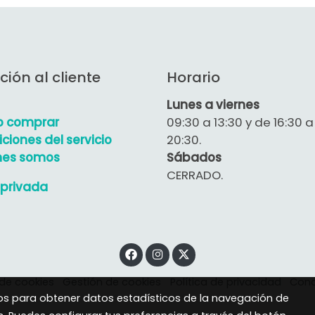
ción al cliente
Horario
Lunes a viernes
 comprar
09:30 a 13:30 y de 16:30 a
ciones del servicio
20:30.
nes somos
Sábados
CERRADO.
privada
 de cookies
Gestión de cookies
Política de privacidad
Cond
eros para obtener datos estadísticos de la navegación de