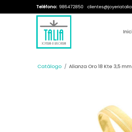
Teléfono:
986472850
clientes@joyeriatali
Inic
Catálogo
Alianza Oro 18 Kte 3,5 mm