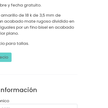
e y fecha gratuito.
 amarillo de 18 k de 3,5 mm de
un acabado mate rugoso dividido en
iguales por un fino bisel en acabado
rior plano.
io para tallas.
ecio
 información
ónico