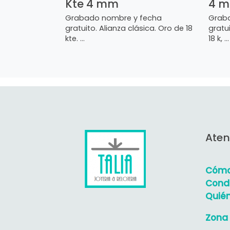
Kte 4 mm
4 
Grabado nombre y fecha
Grab
gratuito. Alianza clásica. Oro de 18
gratu
kte. ...
18 k, ...
Aten
Cómo
Condi
Quié
Zona 