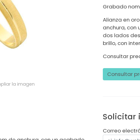
Grabado nombr
Alianza en oro
anchura, con 
dos lados des
brillo, con inte
Consultar prec
Consultar pr
pliar la imagen
Solicitar
Correo electr
,5 mm de anchura, con un acabado