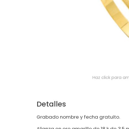
Haz click para am
Detalles
Grabado nombre y fecha gratuito.
Alianza en oro amarillo de 18 k de 3