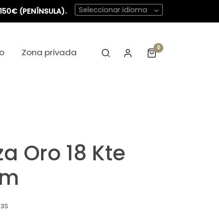
Seleccionar idioma
150€ (PENÍNSULA).
0
o
Zona privada
za Oro 18 Kte
mm
83S