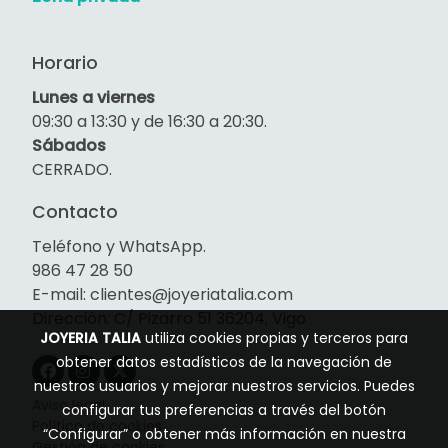
Horario
Lunes a viernes
09:30 a 13:30 y de 16:30 a 20:30.
Sábados
CERRADO.
Contacto
Teléfono y WhatsApp.
986 47 28 50
E-mail: clientes@joyeriatalia.com
Dirección: C/ Pizarro 51 36204, Vigo
JOYERIA TALIA
utiliza cookies propias y terceros para
obtener datos estadísticos de la navegación de
nuestros usuarios y mejorar nuestros servicios. Puedes
Aviso legal
configurar tus preferencias a través del botón
Política de cookies
“Configurar” o obtener más información en nuestra
Gestión de cookies