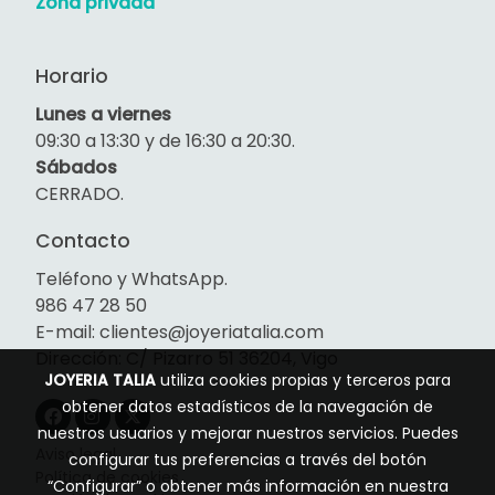
Zona privada
Horario
Lunes a viernes
09:30 a 13:30 y de 16:30 a 20:30.
Sábados
CERRADO.
Contacto
Teléfono y WhatsApp.
986 47 28 50
E-mail: clientes@joyeriatalia.com
Dirección: C/ Pizarro 51 36204, Vigo
JOYERIA TALIA
utiliza cookies propias y terceros para
obtener datos estadísticos de la navegación de
nuestros usuarios y mejorar nuestros servicios. Puedes
Aviso legal
configurar tus preferencias a través del botón
Política de cookies
“Configurar” o obtener más información en nuestra