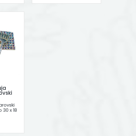
uja
ovski
arovski
 30 x 18