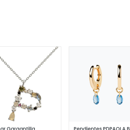
lar Gargantilla
Pendientes PDPAOLA B