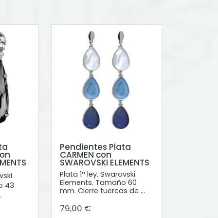
ta
Pendientes Plata
con
CARMEN con
EMENTS
SWAROVSKI ELEMENTS
Plata 1ª ley. Swarovski
vski
Elements. Tamaño 60
o 43
mm. Cierre tuercas de ...
.
79,00 €