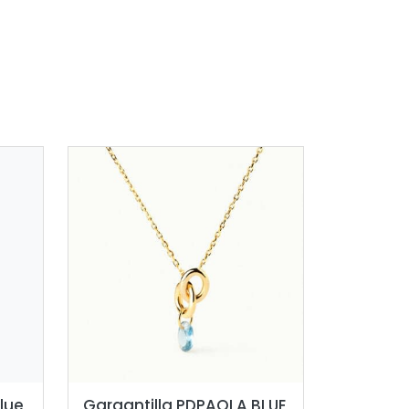
lue
Gargantilla PDPAOLA BLUE