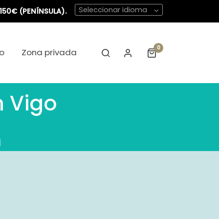
Seleccionar idioma
150€ (PENÍNSULA).
0
o
Zona privada
n Vigo
m