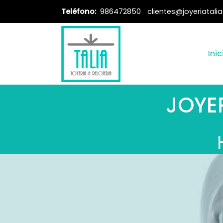
Teléfono:
986472850
clientes@joyeriatali
Inic
JOYER